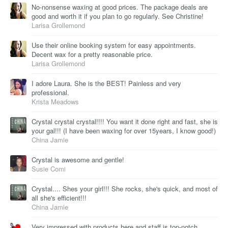
No-nonsense waxing at good prices. The package deals are
good and worth it if you plan to go regularly. See Christine!
Larisa Grollemond
Use their online booking system for easy appointments.
Decent wax for a pretty reasonable price.
Larisa Grollemond
I adore Laura. She is the BEST! Painless and very
professional.
Krista Meadows
Crystal crystal crystal!!!! You want it done right and fast, she is
your gal!!! (I have been waxing for over 15years, I know good!)
China Jamie
Crystal is awesome and gentle!
Susie Comi
Crystal.... Shes your girl!!! She rocks, she's quick, and most of
all she's efficient!!!
China Jamie
Very impressed with products here and staff is top-notch.