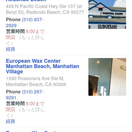
409 N Pacific Coast Hwy Ste 107
(at
Beryl St)
,
Redondo Beach
,
CA
90277
Phone
(310) 937-
2929
営業時間
8:00まで
閉店
（もっと詳し
く）
経路
European Wax Center
Manhattan Beach, Manhattan
Village
1590 Rosecrans Ave Ste M
,
Manhattan Beach
,
CA
90266
Phone
(310) 297-
9291
営業時間
8:00まで
閉店
（もっと詳し
く）
経路