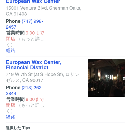
European Wax Center
15301 Ventura Blvd
,
Sherman Oaks
,
CA
91403
Phone
(747) 998-
2457
営業時間
9:00まで
閉店
（もっと詳し
く）
経路
European Wax Center,
Financial District
719 W 7th St
(at S Hope St)
,
ロサン
ゼルス
,
CA
90017
Phone
(213) 262-
2844
営業時間
8:00まで
閉店
（もっと詳し
く）
経路
選択した Tips