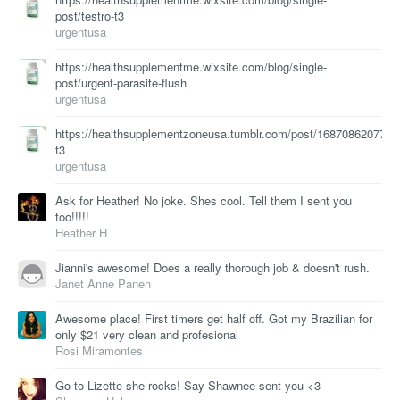
post/testro-t3
urgentusa
https://healthsupplementme.wixsite.com/blog/single-
post/urgent-parasite-flush
urgentusa
https://healthsupplementzoneusa.tumblr.com/post/168708620773/t
t3
urgentusa
Ask for Heather! No joke. Shes cool. Tell them I sent you
too!!!!!
Heather H
Jianni's awesome! Does a really thorough job & doesn't rush.
Janet Anne Panen
Awesome place! First timers get half off. Got my Brazilian for
only $21 very clean and profesional
Rosi Miramontes
Go to Lizette she rocks! Say Shawnee sent you <3