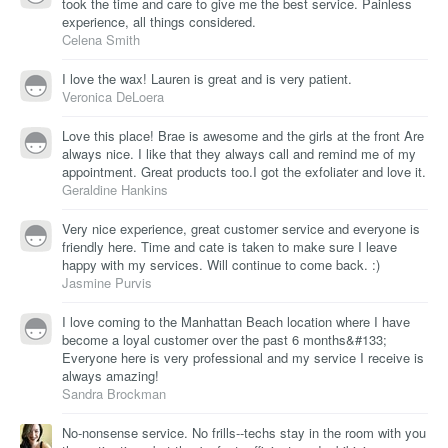
took the time and care to give me the best service. Painless
experience, all things considered.
Celena Smith
I love the wax! Lauren is great and is very patient.
Veronica DeLoera
Love this place! Brae is awesome and the girls at the front Are
always nice. I like that they always call and remind me of my
appointment. Great products too.I got the exfoliater and love it.
Geraldine Hankins
Very nice experience, great customer service and everyone is
friendly here. Time and cate is taken to make sure I leave
happy with my services. Will continue to come back. :)
Jasmine Purvis
I love coming to the Manhattan Beach location where I have
become a loyal customer over the past 6 months&#133;
Everyone here is very professional and my service I receive is
always amazing!
Sandra Brockman
No-nonsense service. No frills--techs stay in the room with you