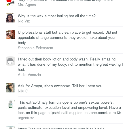
Ms. Agnes
Why is the wax almost boiling hot all the time?
Nic Viz
Unprofessional staff but a clean place to get waxed. Did not
appreciate strange comments they would make about your
body
Stephanie Felenstein
I tried out their body lotion and body wash. Really amazing
what it has done for my body, not to mention the great waxing I
had.
Ardis Venezia
Ask for Arroya, she's awesome. Tell her I sent you.
Niki G
This extraordinary formula opens up one's sexual powers,
penis estimate, execution level and empowering level. Have a
look on this page https://healthsupplementzone.com/testro-t3/
urgentusa
https://healthsupplementme.wixsite.com/blog/single-