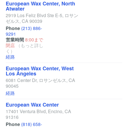
European Wax Center, North
Atwater
2919 Los Feliz Blvd Ste E-5
,
ロサン
ゼルス
,
CA
90039
Phone
(213) 886-
9291
営業時間
8:00まで
閉店
（もっと詳し
く）
経路
European Wax Center, West
Los Angeles
6081 Center Dr
,
ロサンゼルス
,
CA
90045
経路
European Wax Center
17401 Ventura Blvd
,
Encino
,
CA
91316
Phone
(818) 658-