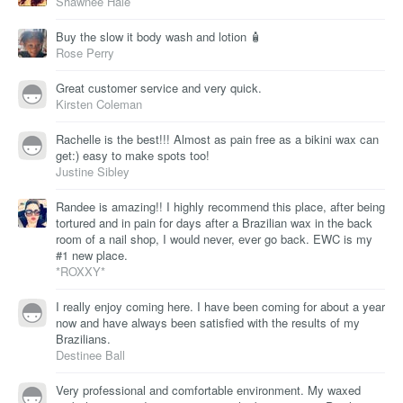
Shawnee Hale
Buy the slow it body wash and lotion 🧴
Rose Perry
Great customer service and very quick.
Kirsten Coleman
Rachelle is the best!!! Almost as pain free as a bikini wax can
get:) easy to make spots too!
Justine Sibley
Randee is amazing!! I highly recommend this place, after being
tortured and in pain for days after a Brazilian wax in the back
room of a nail shop, I would never, ever go back. EWC is my
#1 new place.
*ROXXY*
I really enjoy coming here. I have been coming for about a year
now and have always been satisfied with the results of my
Brazilians.
Destinee Ball
Very professional and comfortable environment. My waxed