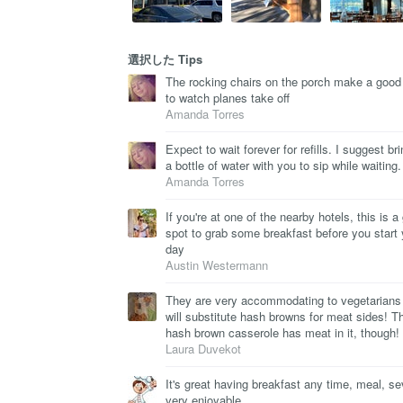
選択した Tips
The rocking chairs on the porch make a good
to watch planes take off
Amanda Torres
Expect to wait forever for refills. I suggest br
a bottle of water with you to sip while waiting.
Amanda Torres
If you're at one of the nearby hotels, this is a
spot to grab some breakfast before you start 
day
Austin Westermann
They are very accommodating to vegetarians
will substitute hash browns for meat sides! T
hash brown casserole has meat in it, though!
Laura Duvekot
It's great having breakfast any time, meal, se
very enjoyable