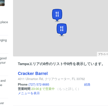
 place
inging
プライバ
 good
your
Tampaエリアの8件のリスト中8件を表示しています。
Cracker Barrel
4011 Ulmerton Rd
,
クリアウォーター
,
FL
33762
 and
Phone
(727) 572-8685
経路
he
営業時間
23:00まで営業中
（もっと詳しく）
メニューを表示
ver