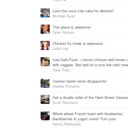
Love the coca cola cake for dessert!!
Michael Ryan
This place is awesome
Tyler Holmes
Chicken fry steak is awesome.
Juile king
Low Carb Food :-) lemon chicken with brown r
with veggies. Not bad for a nice low carb meal
Yady Felix
Cracker barrel never disappoints!
Giselle D'Guerra
Get a double order of the Hash Brown Casser
Scott Rienbeck
Whole wheat French toast with blueberries,
blackberries & yogurt mixer! Yum yum
Nancy Rodriquez