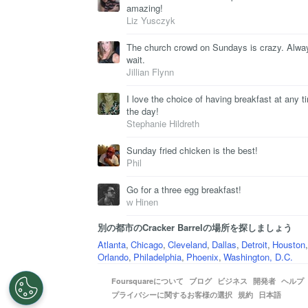
amazing!
Liz Yusczyk
The church crowd on Sundays is crazy. Alwa
wait.
Jillian Flynn
I love the choice of having breakfast at any t
the day!
Stephanie Hildreth
Sunday fried chicken is the best!
Phil
Go for a three egg breakfast!
ᴡ Hinen
別の都市のCracker Barrelの場所を探しましょう
Atlanta
,
Chicago
,
Cleveland
,
Dallas
,
Detroit
,
Houston
,
Orlando
,
Philadelphia
,
Phoenix
,
Washington, D.C.
Foursquareについて
ブログ
ビジネス
開発者
ヘルプ
プライバシーに関するお客様の選択
規約
日本語