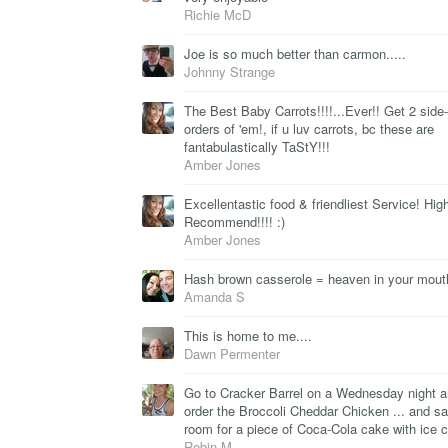
Richie McD
Joe is so much better than carmon.....
Johnny Strange
The Best Baby Carrots!!!!...Ever!! Get 2 side-
orders of 'em!, if u luv carrots, bc these are
fantabulastically TaStY!!!
Amber Jones
Excellentastic food & friendliest Service! Hig
Recommend!!!! :)
Amber Jones
Hash brown casserole = heaven in your mout
Amanda S
This is home to me....
Dawn Permenter
Go to Cracker Barrel on a Wednesday night 
order the Broccoli Cheddar Chicken ... and s
room for a piece of Coca-Cola cake with ice 
Robin M