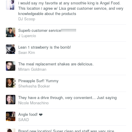
i would say my favorite at any smoothie king is Angel Food.
This location i agree w/ Lisa great customer service, and very
knowledgeable about the products
DJ Scoop
Superb customer service!!!!!!!!!!!!!
J Lupercio
Lean 1 strawberry is the bomb!
Sean Kim
The meal replacement shakes are delicious.
Miriam Goldman
Pineapple Surf! Yummy
Sherkesha Booker
They have a drive through, very convenient... Just saying
Nicole Monachino
Angle food! ❤️
SAAD
Brand new location! Super clean and staff was very nice