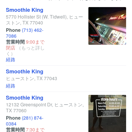
Smoothie King
5770 Hollister St
(W. Tidwell)
,
ヒュー
ストン
,
TX
77040
Phone
(713) 462-
7086
営業時間
9:00まで
閉店
（もっと詳し
く）
経路
Smoothie King
ヒューストン
,
TX
77043
経路
Smoothie King
12132 Greenspoint Dr
,
ヒューストン
,
TX
77060
Phone
(281) 874-
0384
営業時間
7:30まで