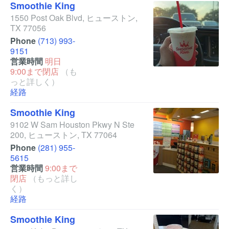
Smoothie King
1550 Post Oak Blvd
,
ヒューストン
,
TX
77056
Phone
(713) 993-
9151
営業時間
明日
9:00まで閉店
（も
っと詳しく）
経路
Smoothie King
9102 W Sam Houston Pkwy N Ste
200
,
ヒューストン
,
TX
77064
Phone
(281) 955-
5615
営業時間
9:00まで
閉店
（もっと詳し
く）
経路
Smoothie King