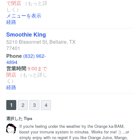
で閉店
（もっと詳
しく）
メニューを表示
経路
Smoothie King
5210 Bissonnet St
,
Bellaire
,
TX
77401
Phone
(832) 962-
4894
営業時間
9:00まで
閉店
（もっと詳し
く）
経路
1
2
3
4
選択した Tips
If you're feeling under the weather try the Orange ka-BAM,
boost your immune system in minutes. Works for me! :) ...or
simply enjoy with no regret if you like Orange Juice, Mango,