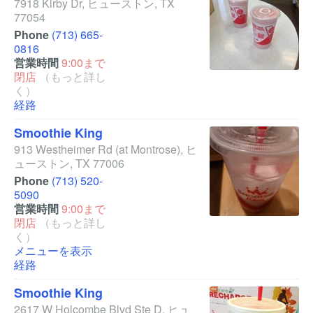
7918 Kirby Dr
,
ヒューストン
,
TX
77054
Phone
(713) 665-
0816
営業時間
9:00まで
閉店
（もっと詳し
く）
経路
Smoothie King
913 Westheimer Rd
(at Montrose)
,
ヒ
ューストン
,
TX
77006
Phone
(713) 520-
5090
営業時間
9:00まで
閉店
（もっと詳し
く）
メニューを表示
経路
Smoothie King
2617 W Holcombe Blvd Ste D
,
ヒュ