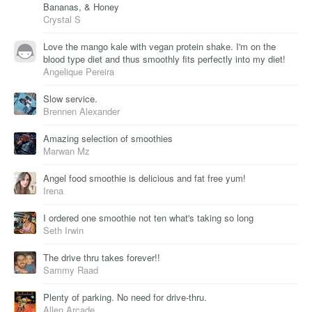
Bananas, & Honey
Crystal S
Love the mango kale with vegan protein shake. I'm on the
blood type diet and thus smoothly fits perfectly into my diet!
Angelique Pereira
Slow service.
Brennen Alexander
Amazing selection of smoothies
Marwan Mz
Angel food smoothie is delicious and fat free yum!
Irena
I ordered one smoothie not ten what's taking so long
Seth Irwin
The drive thru takes forever!!
Sammy Raad
Plenty of parking. No need for drive-thru.
Allen Arcade