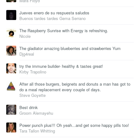
Mara Floyd
Jueves enero de su respuesta saludos
Buenos tardes tardes Gema Serrano
The Raspberry Sunrise with Energy is refreshing.
Nicole
The gladiator amazing blueberries and strawberries Yum
Djg4real
try the immune builder- healthy & tastes great!
Kirby Trapolino
After all those burgers, beignets and donuts a man has got to
do a meal replacement every couple of days.
Steve Goyette
Best drink
Groom Alemayehu
Power punch plus!!! Oh yeah...and get some happy pills too!
Tara Tallon Whitting