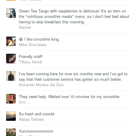
Green Tea Tango with raspberries is delicious! It's an item on
the "nutritious smoothie meals" menu, so I don't feel bad about
having to skip breakfast this morning.
Rachel
😁 I like smoothie king.
Mike Dromlewis
Friendly staff!
Tiffany Hendi
I’ve been coming here for over six months now and I’ve got to
say that their customer service has gotten so much better.
Armando Montes De Oca
They need help. Waited over 10 minutes for my smoothie.
Isro ...
So fresh and cooold
Walaa Tahlawi
Yummmmmmmmm