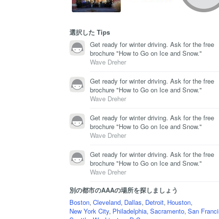
選択した Tips
Get ready for winter driving. Ask for the free
brochure "How to Go on Ice and Snow."
Wave Dreher
Get ready for winter driving. Ask for the free
brochure "How to Go on Ice and Snow."
Wave Dreher
Get ready for winter driving. Ask for the free
brochure "How to Go on Ice and Snow."
Wave Dreher
Get ready for winter driving. Ask for the free
brochure "How to Go on Ice and Snow."
Wave Dreher
別の都市のAAAの場所を探しましょう
Boston
,
Cleveland
,
Dallas
,
Detroit
,
Houston
,
New York City
,
Philadelphia
,
Sacramento
,
San Franc