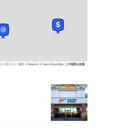
シーポリシー
規約
© Mapbox © OpenStreetMap
この地図を改善